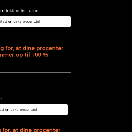
roduktion før turné
g for, at dine procenter
mmer op til 100 %
e
 for, at dine procenter