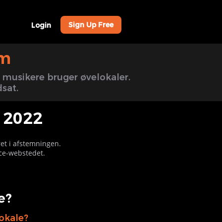
Sign Up Free
Login
um
musikere bruger øvelokaler.
dsat.
r 2022
eret i afstemningen.
ace-webstedet.
e?
lokale?