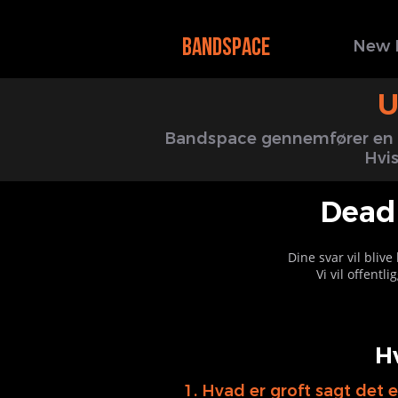
BANDSPACE
New 
U
Bandspace gennemfører en sn
Hvis
Deadl
Dine svar vil blive
Vi vil offent
H
1. Hvad er groft sagt det