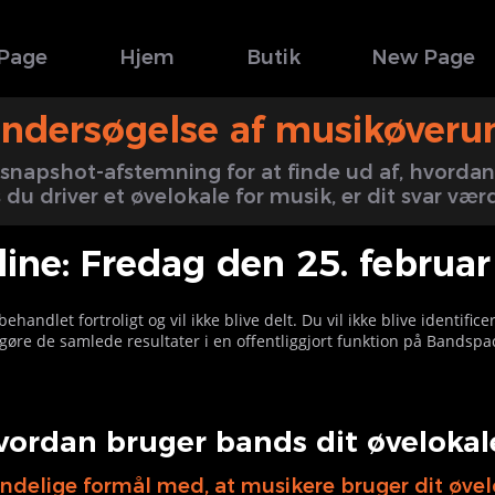
Page
Hjem
Butik
New Page
ndersøgelse af musikøver
apshot-afstemning for at finde ud af, hvordan 
 du driver et øvelokale for musik, er dit svar vær
ine: Fredag den 25. februa
 behandlet fortroligt og vil ikke blive delt. Du vil ikke blive identific
liggøre de samlede resultater i en offentliggjort funktion på Bandsp
vordan bruger bands dit øvelokal
 endelige formål med, at musikere bruger dit øve