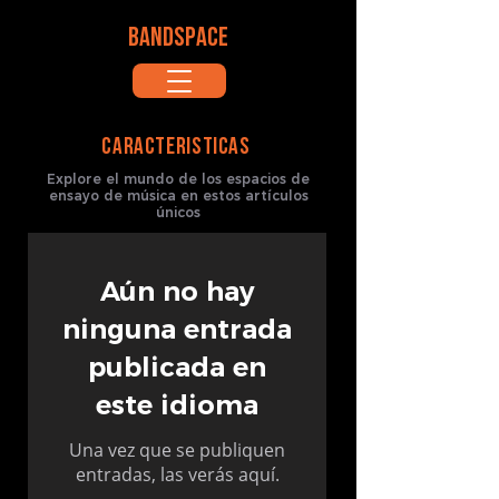
BANDSPACE
CARACTERISTICAS
Explore el mundo de los espacios de
ensayo de música en estos artículos
únicos
Aún no hay
ninguna entrada
publicada en
este idioma
Una vez que se publiquen
entradas, las verás aquí.