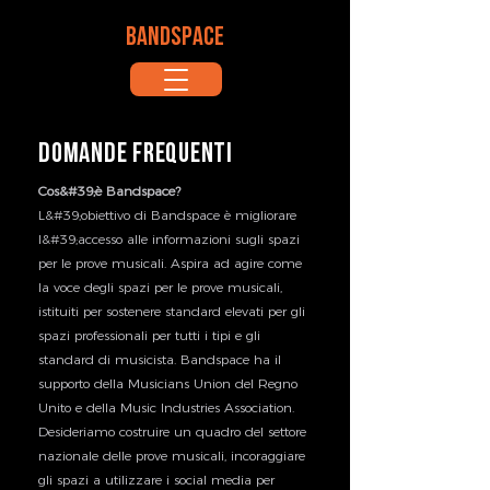
BANDSPACE
Domande frequenti
Cos&#39;è Bandspace?
L&#39;obiettivo di Bandspace è migliorare
l&#39;accesso alle informazioni sugli spazi
per le prove musicali. Aspira ad agire come
la voce degli spazi per le prove musicali,
istituiti per sostenere standard elevati per gli
spazi professionali per tutti i tipi e gli
standard di musicista. Bandspace ha il
supporto della Musicians Union del Regno
Unito e della Music Industries Association.
Desideriamo costruire un quadro del settore
nazionale delle prove musicali, incoraggiare
gli spazi a utilizzare i social media per