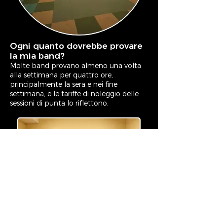
Ogni quanto dovrebbe provare
Noiseboy Studios
la mia band?
Molte band provano almeno una volta
alla settimana per quattro ore,
principalmente la sera e nei fine
settimana, e le tariffe di noleggio delle
sessioni di punta lo riflettono.